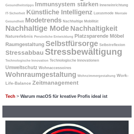
Immunsystem stärken
Inneneinrichtung
Gesundheitstipps
Künstliche Intelligenz
Luxusmode
IT-Sicherheit
Mentale
Modetrends
Nachhaltige Mobilität
Gesundheit
Nachhaltige Mode
Nachhaltigkeit
Platzsparende Möbel
Naturerlebnis
Persönliche Entwicklung
Selbstfürsorge
Raumgestaltung
Selbstreflexion
Stressbewältigung
Stressabbau
Technologische Innovation
Technologische Innovationen
Umweltschutz
Wohnaccessoires
Wohnraumgestaltung
Work-
Wohnzimmergestaltung
Zeitmanagement
Life-Balance
Tech
>
Warum macOS für kreative Profis ideal ist