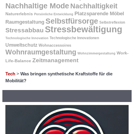
Nachhaltige Mode
Nachhaltigkeit
Platzsparende Möbel
Naturerlebnis
Persönliche Entwicklung
Selbstfürsorge
Raumgestaltung
Selbstreflexion
Stressbewältigung
Stressabbau
Technologische Innovation
Technologische Innovationen
Umweltschutz
Wohnaccessoires
Wohnraumgestaltung
Work-
Wohnzimmergestaltung
Zeitmanagement
Life-Balance
Tech
>
Was bringen synthetische Kraftstoffe für die
Mobilität?