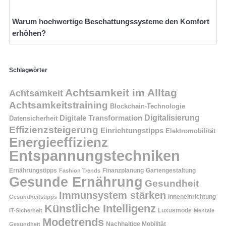
Warum hochwertige Beschattungssysteme den Komfort
erhöhen?
Schlagwörter
Achtsamkeit im Alltag
Achtsamkeit
Achtsamkeitstraining
Blockchain-Technologie
Digitalisierung
Digitale Transformation
Datensicherheit
Effizienzsteigerung
Einrichtungstipps
Elektromobilität
Energieeffizienz
Entspannungstechniken
Ernährungstipps
Finanzplanung
Fashion Trends
Gartengestaltung
Gesunde Ernährung
Gesundheit
Immunsystem stärken
Inneneinrichtung
Gesundheitstipps
Künstliche Intelligenz
Luxusmode
IT-Sicherheit
Mentale
Modetrends
Nachhaltige Mobilität
Gesundheit