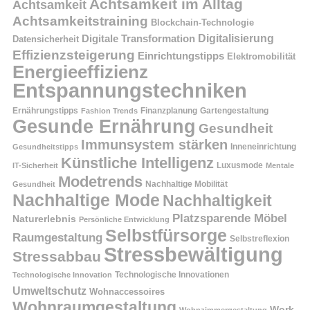
Achtsamkeit im Alltag
Achtsamkeit
Achtsamkeitstraining
Blockchain-Technologie
Digitalisierung
Digitale Transformation
Datensicherheit
Effizienzsteigerung
Einrichtungstipps
Elektromobilität
Energieeffizienz
Entspannungstechniken
Ernährungstipps
Finanzplanung
Fashion Trends
Gartengestaltung
Gesunde Ernährung
Gesundheit
Immunsystem stärken
Inneneinrichtung
Gesundheitstipps
Künstliche Intelligenz
Luxusmode
IT-Sicherheit
Mentale
Modetrends
Nachhaltige Mobilität
Gesundheit
Nachhaltige Mode
Nachhaltigkeit
Platzsparende Möbel
Naturerlebnis
Persönliche Entwicklung
Selbstfürsorge
Raumgestaltung
Selbstreflexion
Stressbewältigung
Stressabbau
Technologische Innovation
Technologische Innovationen
Umweltschutz
Wohnaccessoires
Wohnraumgestaltung
Work-
Wohnzimmergestaltung