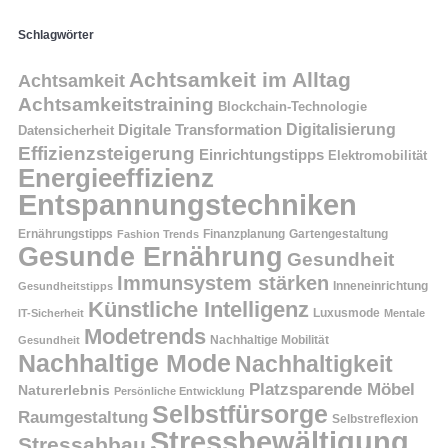
Schlagwörter
Achtsamkeit im Alltag
Achtsamkeit
Achtsamkeitstraining
Blockchain-Technologie
Digitalisierung
Digitale Transformation
Datensicherheit
Effizienzsteigerung
Einrichtungstipps
Elektromobilität
Energieeffizienz
Entspannungstechniken
Ernährungstipps
Finanzplanung
Fashion Trends
Gartengestaltung
Gesunde Ernährung
Gesundheit
Immunsystem stärken
Inneneinrichtung
Gesundheitstipps
Künstliche Intelligenz
Luxusmode
IT-Sicherheit
Mentale
Modetrends
Nachhaltige Mobilität
Gesundheit
Nachhaltige Mode
Nachhaltigkeit
Platzsparende Möbel
Naturerlebnis
Persönliche Entwicklung
Selbstfürsorge
Raumgestaltung
Selbstreflexion
Stressbewältigung
Stressabbau