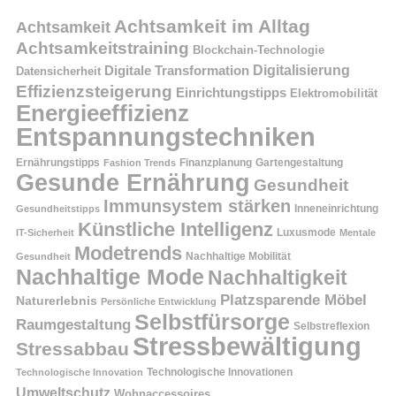
Achtsamkeit im Alltag
Achtsamkeit
Achtsamkeitstraining
Blockchain-Technologie
Digitalisierung
Digitale Transformation
Datensicherheit
Effizienzsteigerung
Einrichtungstipps
Elektromobilität
Energieeffizienz
Entspannungstechniken
Ernährungstipps
Finanzplanung
Fashion Trends
Gartengestaltung
Gesunde Ernährung
Gesundheit
Immunsystem stärken
Inneneinrichtung
Gesundheitstipps
Künstliche Intelligenz
Luxusmode
IT-Sicherheit
Mentale
Modetrends
Nachhaltige Mobilität
Gesundheit
Nachhaltige Mode
Nachhaltigkeit
Platzsparende Möbel
Naturerlebnis
Persönliche Entwicklung
Selbstfürsorge
Raumgestaltung
Selbstreflexion
Stressbewältigung
Stressabbau
Technologische Innovation
Technologische Innovationen
Umweltschutz
Wohnaccessoires