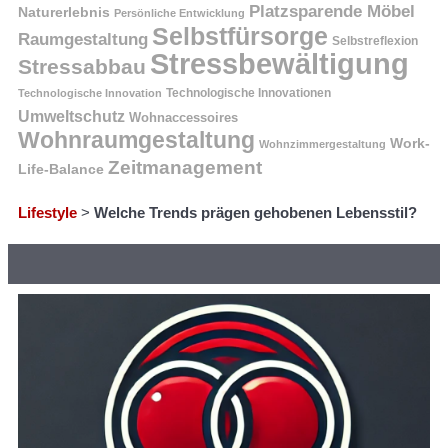
Platzsparende Möbel
Naturerlebnis
Persönliche Entwicklung
Selbstfürsorge
Raumgestaltung
Selbstreflexion
Stressbewältigung
Stressabbau
Technologische Innovation
Technologische Innovationen
Umweltschutz
Wohnaccessoires
Wohnraumgestaltung
Work-
Wohnzimmergestaltung
Zeitmanagement
Life-Balance
Lifestyle
>
Welche Trends prägen gehobenen Lebensstil?