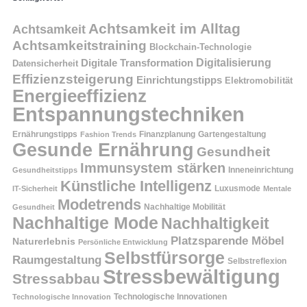
Achtsamkeit im Alltag
Achtsamkeit
Achtsamkeitstraining
Blockchain-Technologie
Digitalisierung
Digitale Transformation
Datensicherheit
Effizienzsteigerung
Einrichtungstipps
Elektromobilität
Energieeffizienz
Entspannungstechniken
Ernährungstipps
Finanzplanung
Fashion Trends
Gartengestaltung
Gesunde Ernährung
Gesundheit
Immunsystem stärken
Inneneinrichtung
Gesundheitstipps
Künstliche Intelligenz
Luxusmode
IT-Sicherheit
Mentale
Modetrends
Nachhaltige Mobilität
Gesundheit
Nachhaltige Mode
Nachhaltigkeit
Platzsparende Möbel
Naturerlebnis
Persönliche Entwicklung
Selbstfürsorge
Raumgestaltung
Selbstreflexion
Stressbewältigung
Stressabbau
Technologische Innovation
Technologische Innovationen