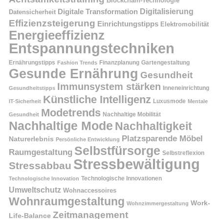
Blockchain-Technologie
Digitalisierung
Digitale Transformation
Datensicherheit
Effizienzsteigerung
Einrichtungstipps
Elektromobilität
Energieeffizienz
Entspannungstechniken
Ernährungstipps
Finanzplanung
Fashion Trends
Gartengestaltung
Gesunde Ernährung
Gesundheit
Immunsystem stärken
Inneneinrichtung
Gesundheitstipps
Künstliche Intelligenz
Luxusmode
IT-Sicherheit
Mentale
Modetrends
Nachhaltige Mobilität
Gesundheit
Nachhaltige Mode
Nachhaltigkeit
Platzsparende Möbel
Naturerlebnis
Persönliche Entwicklung
Selbstfürsorge
Raumgestaltung
Selbstreflexion
Stressbewältigung
Stressabbau
Technologische Innovation
Technologische Innovationen
Umweltschutz
Wohnaccessoires
Wohnraumgestaltung
Work-
Wohnzimmergestaltung
Zeitmanagement
Life-Balance