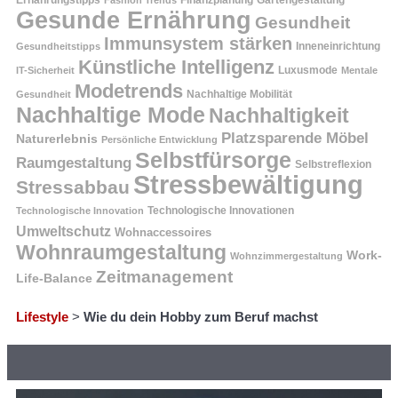
Gesunde Ernährung
Gesundheit
Immunsystem stärken
Inneneinrichtung
Gesundheitstipps
Künstliche Intelligenz
Luxusmode
IT-Sicherheit
Mentale
Modetrends
Nachhaltige Mobilität
Gesundheit
Nachhaltige Mode
Nachhaltigkeit
Platzsparende Möbel
Naturerlebnis
Persönliche Entwicklung
Selbstfürsorge
Raumgestaltung
Selbstreflexion
Stressbewältigung
Stressabbau
Technologische Innovation
Technologische Innovationen
Umweltschutz
Wohnaccessoires
Wohnraumgestaltung
Work-
Wohnzimmergestaltung
Zeitmanagement
Life-Balance
Lifestyle
>
Wie du dein Hobby zum Beruf machst