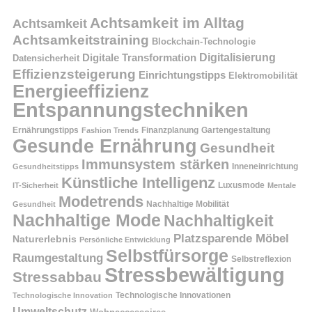
Achtsamkeit im Alltag
Achtsamkeit
Achtsamkeitstraining
Blockchain-Technologie
Digitalisierung
Digitale Transformation
Datensicherheit
Effizienzsteigerung
Einrichtungstipps
Elektromobilität
Energieeffizienz
Entspannungstechniken
Ernährungstipps
Finanzplanung
Fashion Trends
Gartengestaltung
Gesunde Ernährung
Gesundheit
Immunsystem stärken
Inneneinrichtung
Gesundheitstipps
Künstliche Intelligenz
Luxusmode
IT-Sicherheit
Mentale
Modetrends
Nachhaltige Mobilität
Gesundheit
Nachhaltige Mode
Nachhaltigkeit
Platzsparende Möbel
Naturerlebnis
Persönliche Entwicklung
Selbstfürsorge
Raumgestaltung
Selbstreflexion
Stressbewältigung
Stressabbau
Technologische Innovation
Technologische Innovationen
Umweltschutz