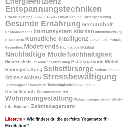
Energieeffizienz
Entspannungstechniken
Ernährungstipps
Finanzplanung
Fashion Trends
Gartengestaltung
Gesunde Ernährung
Gesundheit
Immunsystem stärken
Inneneinrichtung
Gesundheitstipps
Künstliche Intelligenz
Luxusmode
IT-Sicherheit
Mentale
Modetrends
Nachhaltige Mobilität
Gesundheit
Nachhaltige Mode
Nachhaltigkeit
Platzsparende Möbel
Naturerlebnis
Persönliche Entwicklung
Selbstfürsorge
Raumgestaltung
Selbstreflexion
Stressbewältigung
Stressabbau
Technologische Innovation
Technologische Innovationen
Umweltschutz
Wohnaccessoires
Wohnraumgestaltung
Work-
Wohnzimmergestaltung
Zeitmanagement
Life-Balance
Lifestyle
>
Wie findest du die perfekte Yogamatte für
Meditation?