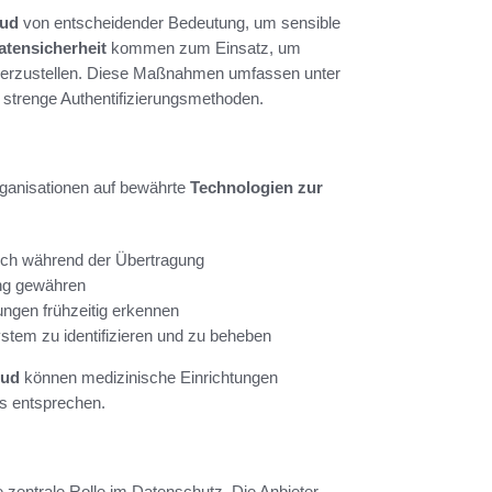
oud
von entscheidender Bedeutung, um sensible
atensicherheit
kommen zum Einsatz, um
sicherzustellen. Diese Maßnahmen umfassen unter
strenge Authentifizierungsmethoden.
rganisationen auf bewährte
Technologien zur
ch während der Übertragung
ang gewähren
hungen frühzeitig erkennen
stem zu identifizieren und zu beheben
oud
können medizinische Einrichtungen
ds entsprechen.
e zentrale Rolle im Datenschutz. Die Anbieter