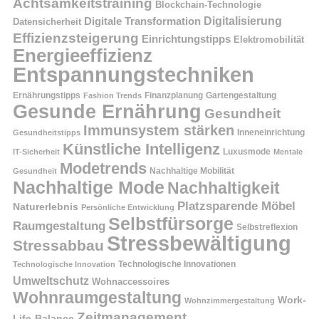
Achtsamkeitstraining
Blockchain-Technologie
Digitalisierung
Digitale Transformation
Datensicherheit
Effizienzsteigerung
Einrichtungstipps
Elektromobilität
Energieeffizienz
Entspannungstechniken
Ernährungstipps
Finanzplanung
Fashion Trends
Gartengestaltung
Gesunde Ernährung
Gesundheit
Immunsystem stärken
Inneneinrichtung
Gesundheitstipps
Künstliche Intelligenz
Luxusmode
IT-Sicherheit
Mentale
Modetrends
Nachhaltige Mobilität
Gesundheit
Nachhaltige Mode
Nachhaltigkeit
Platzsparende Möbel
Naturerlebnis
Persönliche Entwicklung
Selbstfürsorge
Raumgestaltung
Selbstreflexion
Stressbewältigung
Stressabbau
Technologische Innovation
Technologische Innovationen
Umweltschutz
Wohnaccessoires
Wohnraumgestaltung
Work-
Wohnzimmergestaltung
Zeitmanagement
Life-Balance